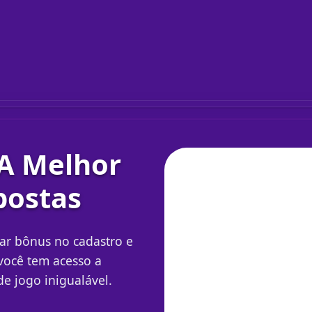
 A Melhor
postas
ar bônus no cadastro e
você tem acesso a
e jogo inigualável.