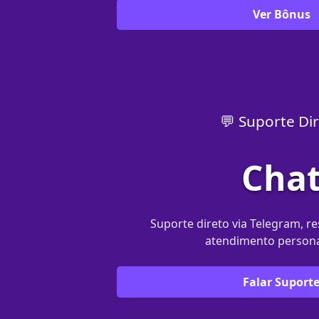
Ver Bônus
💬 Suporte Di
Cha
Suporte direto via Telegram, r
atendimento persona
Falar Suport