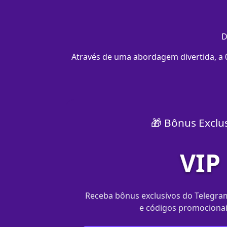
D
Através de uma abordagem divertida, a 
🎁 Bônus Exclu
VIP
Receba bônus exclusivos do Telegra
e códigos promocionai