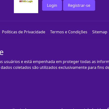
Login
Registrar-se
Políticas de Privacidade
Termos e Condições
Sitemap
de
eus usuários e está empenhada em proteger todas as infor
dados coletados são utilizados exclusivamente para fins d