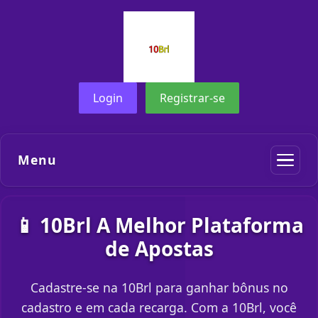
Login
Registrar-se
Menu
📱 10Brl A Melhor Plataforma
de Apostas
Cadastre-se na 10Brl para ganhar bônus no
cadastro e em cada recarga. Com a 10Brl, você