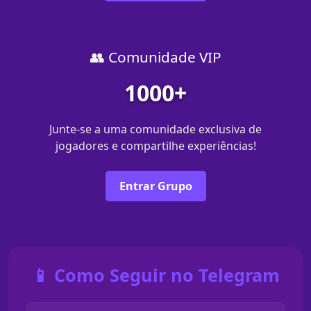
👥 Comunidade VIP
1000+
Junte-se a uma comunidade exclusiva de
jogadores e compartilhe experiências!
Entrar Grupo
📱 Como Seguir no Telegram