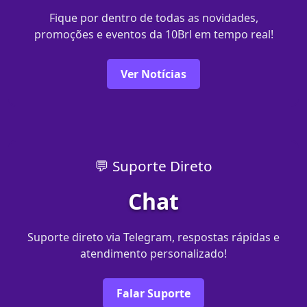
Fique por dentro de todas as novidades,
promoções e eventos da 10Brl em tempo real!
Ver Notícias
💬 Suporte Direto
Chat
Suporte direto via Telegram, respostas rápidas e
atendimento personalizado!
Falar Suporte