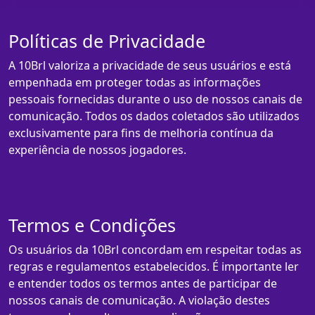
Políticas de Privacidade
A 10Brl valoriza a privacidade de seus usuários e está
empenhada em proteger todas as informações
pessoais fornecidas durante o uso de nossos canais de
comunicação. Todos os dados coletados são utilizados
exclusivamente para fins de melhoria contínua da
experiência de nossos jogadores.
Termos e Condições
Os usuários da 10Brl concordam em respeitar todas as
regras e regulamentos estabelecidos. É importante ler
e entender todos os termos antes de participar de
nossos canais de comunicação. A violação destes