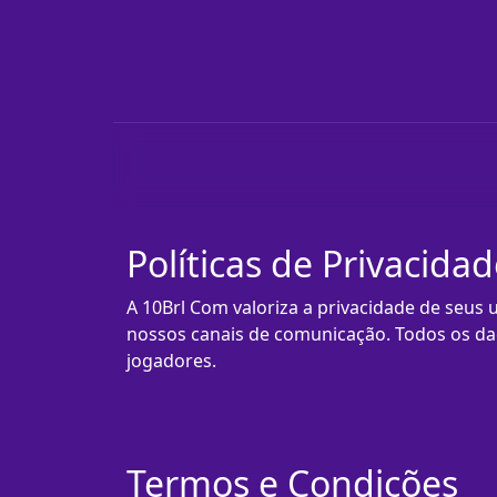
Políticas de Privacida
A 10Brl Com valoriza a privacidade de seus
nossos canais de comunicação. Todos os dad
jogadores.
Termos e Condições