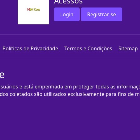
Acessos
Login
Registrar-se
Políticas de Privacidade
Termos e Condições
Sitemap
de
 usuários e está empenhada em proteger todas as informaç
os coletados são utilizados exclusivamente para fins de m