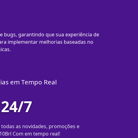
e bugs, garantindo que sua experiência de
para implementar melhorias baseadas no
icas.
cias em Tempo Real
24/7
e todas as novidades, promoções e
 10Brl Com em tempo real!