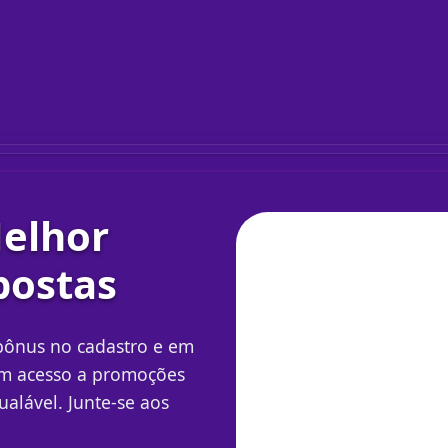
Melhor
postas
bônus no cadastro e em
em acesso a promoções
ualável. Junte-se aos