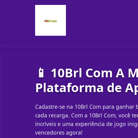
📱 10Brl Com A 
Plataforma de A
Cadastre-se na 10Brl Com para ganhar 
cada recarga. Com a 10Brl Com, você t
incríveis e uma experiência de jogo inig
vencedores agora!