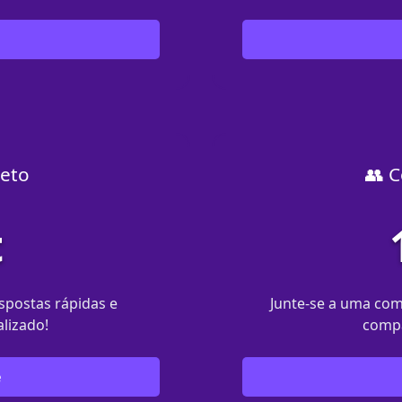
reto
👥 
t
espostas rápidas e
Junte-se a uma com
lizado!
compa
e