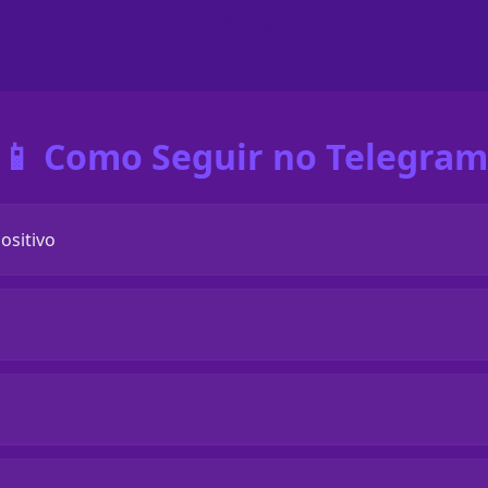
📱 Como Seguir no Telegram
ositivo