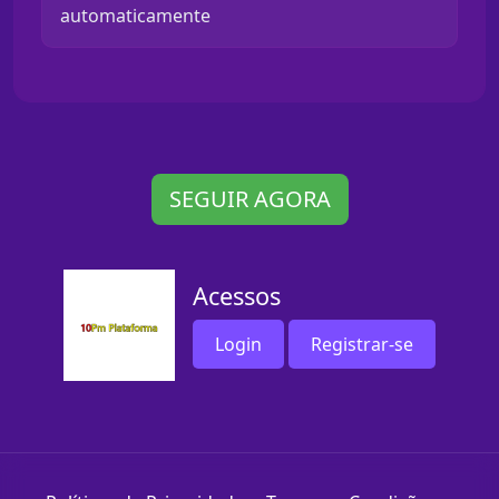
automaticamente
SEGUIR AGORA
Acessos
Login
Registrar-se