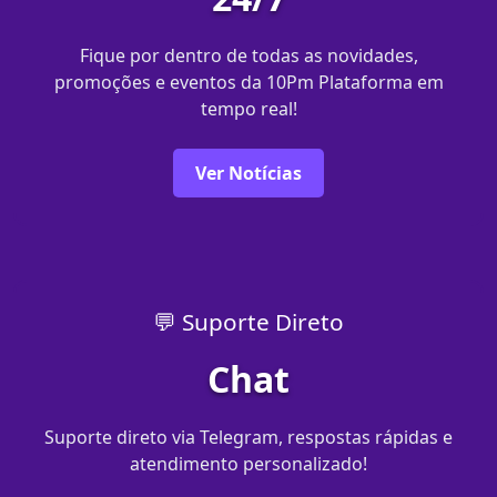
Fique por dentro de todas as novidades,
promoções e eventos da 10Pm Plataforma em
tempo real!
Ver Notícias
💬 Suporte Direto
Chat
Suporte direto via Telegram, respostas rápidas e
atendimento personalizado!