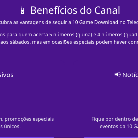
📱 Benefícios do Canal
ubra as vantagens de seguir a 10 Game Download no Tel
ios para quem acerta 5 números (quina) e 4 números (quad
e aos sábados, mas em ocasiões especiais podem haver con
sivos
📢 Notí
m, promoções especiais
Fique por dentro d
s únicos!
eventos da 10 