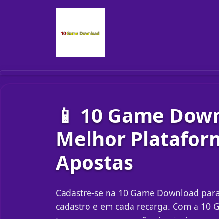
📱 10 Game Dow
Melhor Platafor
Apostas
Cadastre-se na 10 Game Download par
cadastro e em cada recarga. Com a 10