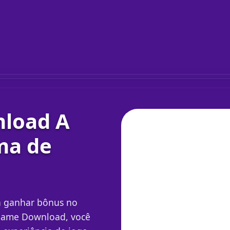
nload A
ma de
a ganhar bônus no
 Game Download, você