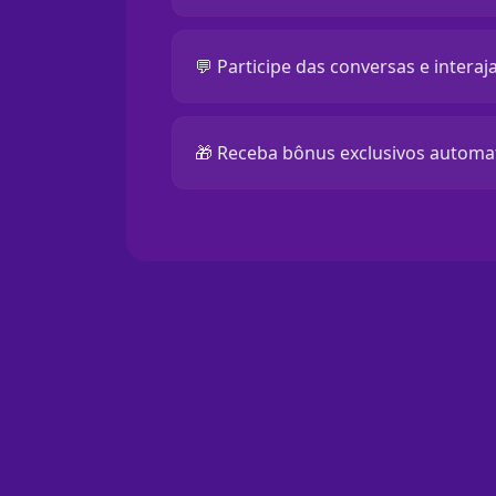
💬 Participe das conversas e interaj
🎁 Receba bônus exclusivos autom