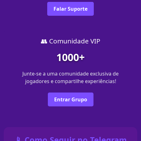
Falar Suporte
👥 Comunidade VIP
1000+
Junte-se a uma comunidade exclusiva de
jogadores e compartilhe experiências!
Entrar Grupo
📱 Como Seguir no Telegram