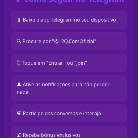
📱 Baixe o app Telegram no seu dispositivo
🔍 Procure por "@12Q.ComOficial"
👆 Toque em "Entrar" ou "Join"
🔔 Ative as notificações para não perder
nada
💬 Participe das conversas e interaja
🎁 Receba bônus exclusivos