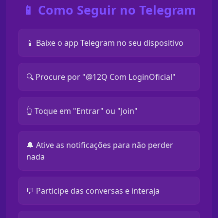
📱 Como Seguir no Telegram
📱 Baixe o app Telegram no seu dispositivo
🔍 Procure por "@12Q Com LoginOficial"
👆 Toque em "Entrar" ou "Join"
🔔 Ative as notificações para não perder
nada
💬 Participe das conversas e interaja