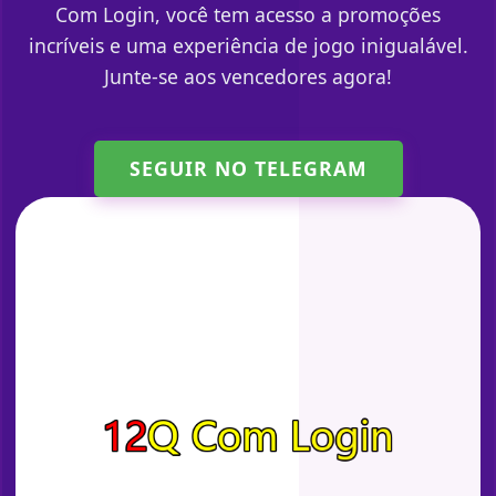
Com Login, você tem acesso a promoções
incríveis e uma experiência de jogo inigualável.
Junte-se aos vencedores agora!
SEGUIR NO TELEGRAM