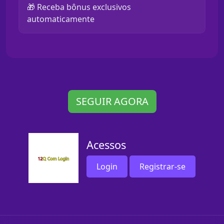
🎁 Receba bônus exclusivos
automaticamente
SEGUIR AGORA
Acessos
Login
Registrar-se