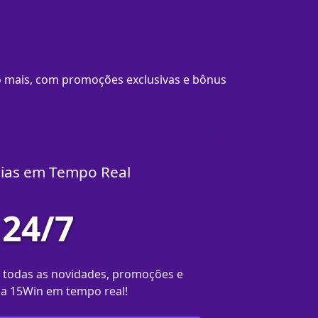
to mais, com promoções exclusivas e bônus
cias em Tempo Real
24/7
e todas as novidades, promoções e
a 15Win em tempo real!