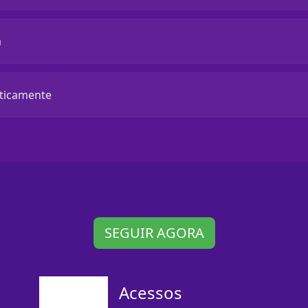
a
aticamente
SEGUIR AGORA
Acessos