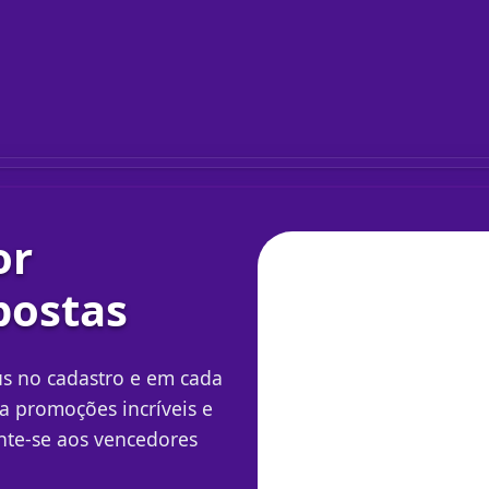
or
postas
s no cadastro e em cada
a promoções incríveis e
unte-se aos vencedores