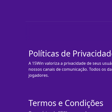
Políticas de Privacida
A 15Win valoriza a privacidade de seus usu
nossos canais de comunicação. Todos os dad
jogadores.
Termos e Condições