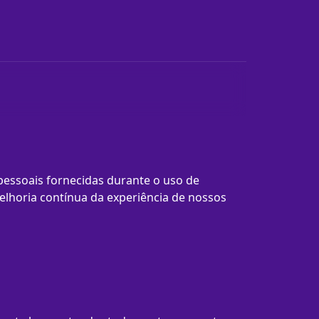
pessoais fornecidas durante o uso de
elhoria contínua da experiência de nossos