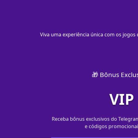
Viva uma experiência única com os jogos 
🎁 Bônus Exclu
VIP
Receba bônus exclusivos do Telegra
e códigos promocionai