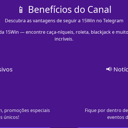
📱 Benefícios do Canal
Descubra as vantagens de seguir a 15Win no Telegram
da 15Win — encontre caça-níqueis, roleta, blackjack e mui
incríveis.
sivos
📢 Notí
m, promoções especiais
Fique por dentro d
s únicos!
eventos d