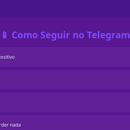
📱 Como Seguir no Telegram
ositivo
erder nada