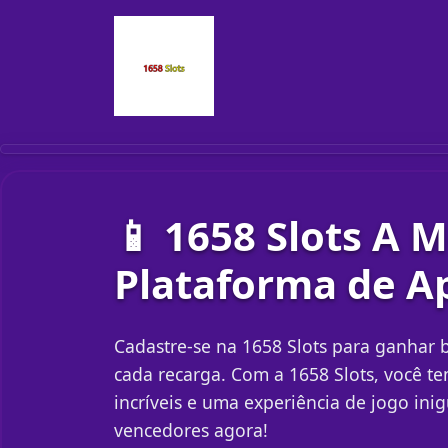
📱 1658 Slots A 
Plataforma de A
Cadastre-se na 1658 Slots para ganhar 
cada recarga. Com a 1658 Slots, você t
incríveis e uma experiência de jogo inig
vencedores agora!