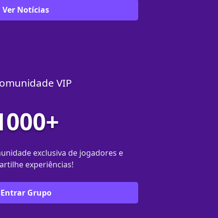
Ver Notícias
Comunidade VIP
1000+
unidade exclusiva de jogadores e
rtilhe experiências!
Entrar Grupo