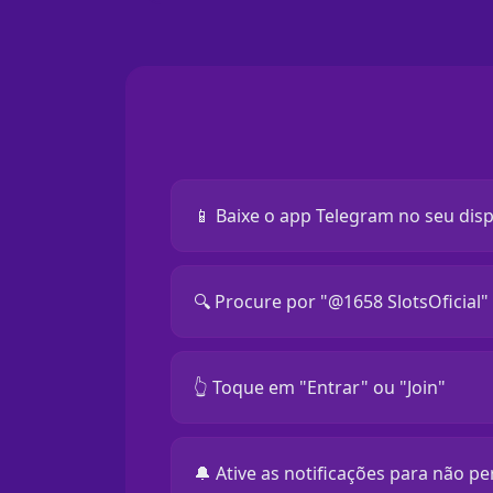
📱 Baixe o app Telegram no seu disp
🔍 Procure por "@1658 SlotsOficial"
👆 Toque em "Entrar" ou "Join"
🔔 Ative as notificações para não p