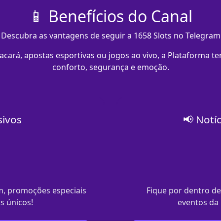
📱 Benefícios do Canal
Descubra as vantagens de seguir a 1658 Slots no Telegram
, bacará, apostas esportivas ou jogos ao vivo, a Plataforma
conforto, segurança e emoção.
sivos
📢 Notí
m, promoções especiais
Fique por dentro d
s únicos!
eventos da 