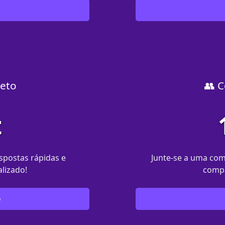
reto
👥 
t
espostas rápidas e
Junte-se a uma com
lizado!
compa
e