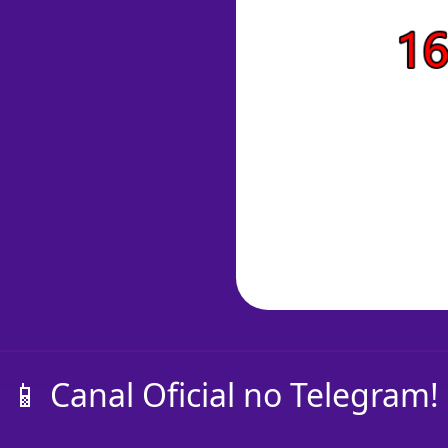
📱 Canal Oficial no Telegram!