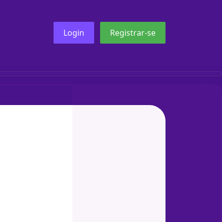
Login
Registrar-se