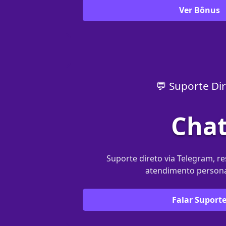
Ver Bônus
💬 Suporte Di
Cha
Suporte direto via Telegram, r
atendimento persona
Falar Suport