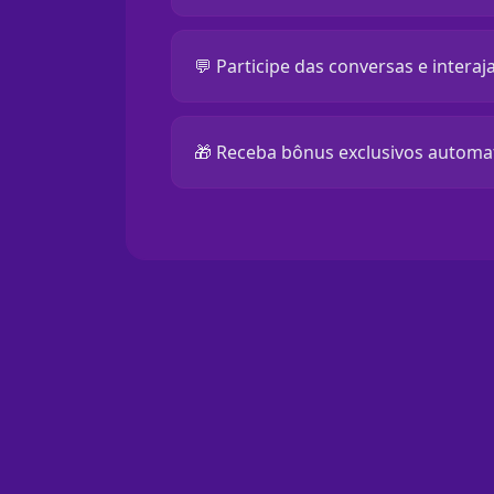
💬 Participe das conversas e interaj
🎁 Receba bônus exclusivos autom