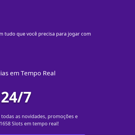
 tem tudo que você precisa para jogar com
cias em Tempo Real
24/7
e todas as novidades, promoções e
1658 Slots em tempo real!