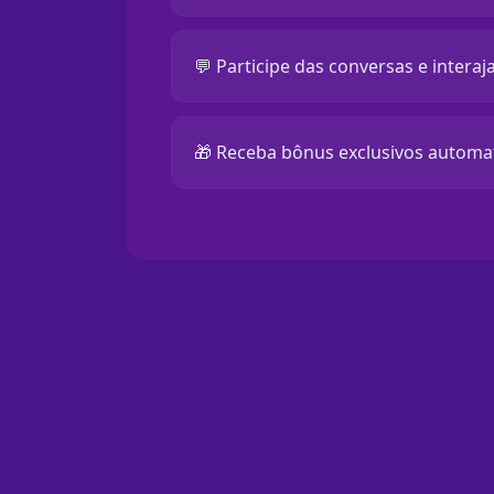
💬 Participe das conversas e interaj
🎁 Receba bônus exclusivos autom