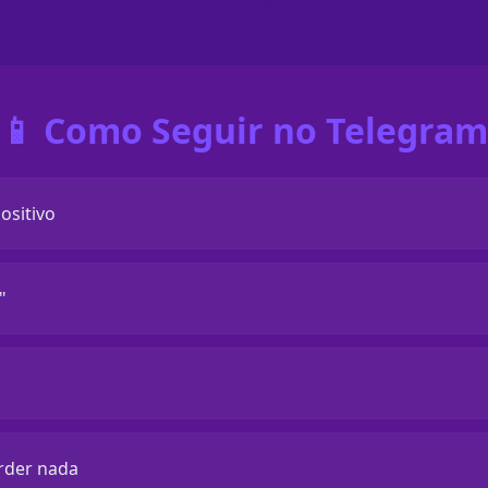
📱 Como Seguir no Telegram
ositivo
"
erder nada