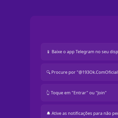
📱 Baixe o app Telegram no seu disp
🔍 Procure por "@193Ok.ComOficial
👆 Toque em "Entrar" ou "Join"
🔔 Ative as notificações para não p