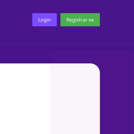
Login
Registrar-se