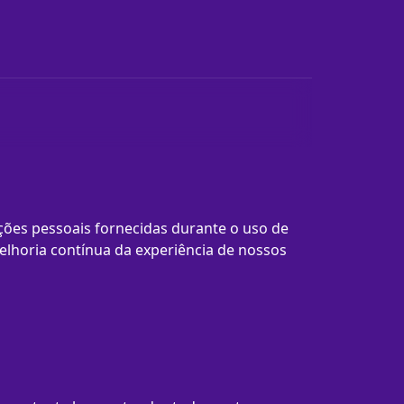
ções pessoais fornecidas durante o uso de
elhoria contínua da experiência de nossos