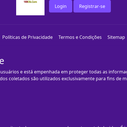
Login
Registrar-se
Políticas de Privacidade
Termos e Condições
Sitemap
de
s usuários e está empenhada em proteger todas as informa
os coletados são utilizados exclusivamente para fins de m