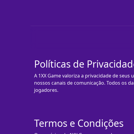
Políticas de Privacida
A 1XX Game valoriza a privacidade de seus
nossos canais de comunicação. Todos os dad
jogadores.
Termos e Condições