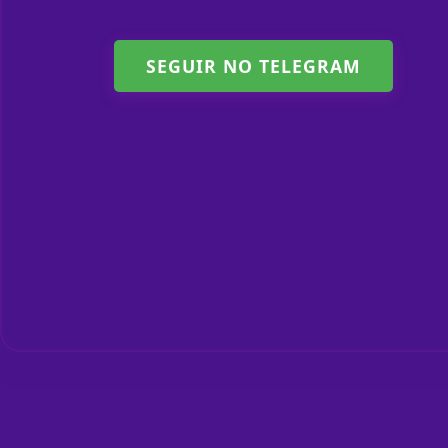
SEGUIR NO TELEGRAM