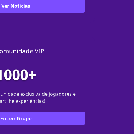
Ver Notícias
Comunidade VIP
1000+
unidade exclusiva de jogadores e
rtilhe experiências!
Entrar Grupo