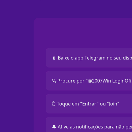
📱 Baixe o app Telegram no seu disp
🔍 Procure por "@2007Win LoginOfic
👆 Toque em "Entrar" ou "Join"
🔔 Ative as notificações para não p