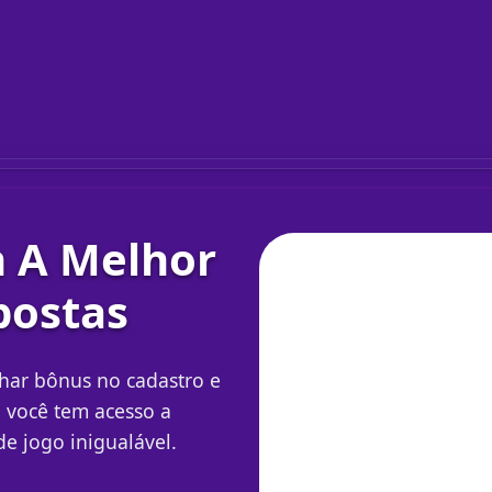
n A Melhor
postas
har bônus no cadastro e
 você tem acesso a
e jogo inigualável.