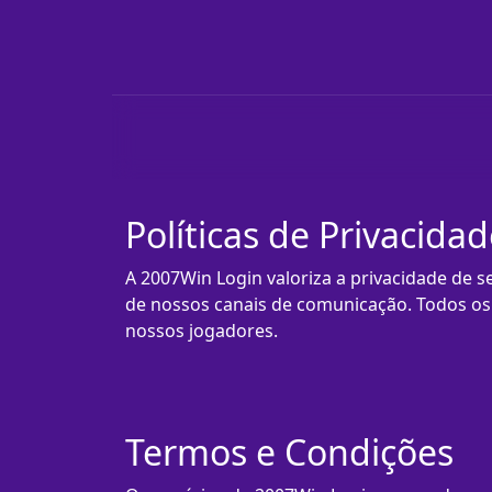
Políticas de Privacida
A 2007Win Login valoriza a privacidade de 
de nossos canais de comunicação. Todos os 
nossos jogadores.
Termos e Condições