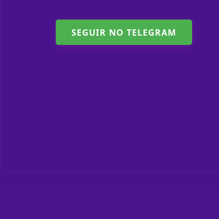
SEGUIR NO TELEGRAM