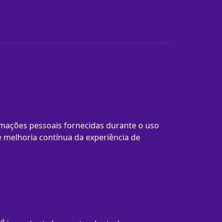
rmações pessoais fornecidas durante o uso
e melhoria contínua da experiência de