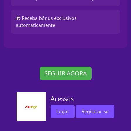
🎁 Receba bônus exclusivos
automaticamente
SEGUIR AGORA
Acessos
Login
Registrar-se