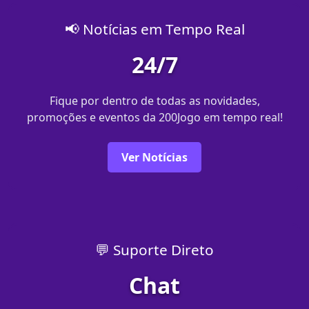
📢 Notícias em Tempo Real
24/7
Fique por dentro de todas as novidades,
promoções e eventos da 200Jogo em tempo real!
Ver Notícias
💬 Suporte Direto
Chat