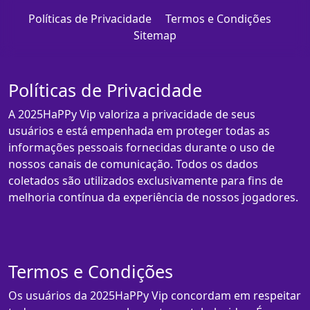
Políticas de Privacidade
Termos e Condições
Sitemap
Políticas de Privacidade
A 2025HaPPy Vip valoriza a privacidade de seus
usuários e está empenhada em proteger todas as
informações pessoais fornecidas durante o uso de
nossos canais de comunicação. Todos os dados
coletados são utilizados exclusivamente para fins de
melhoria contínua da experiência de nossos jogadores.
Termos e Condições
Os usuários da 2025HaPPy Vip concordam em respeitar