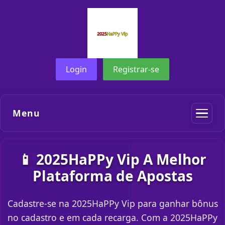
Login
Registrar-se
Menu
📱 2025HaPPy Vip A Melhor
Plataforma de Apostas
Cadastre-se na 2025HaPPy Vip para ganhar bônus
no cadastro e em cada recarga. Com a 2025HaPPy