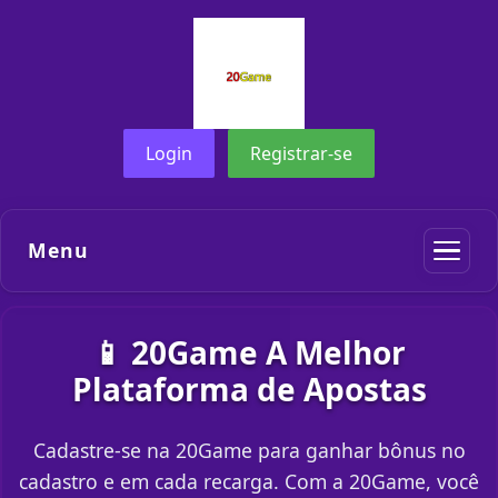
Login
Registrar-se
Menu
📱 20Game A Melhor
Plataforma de Apostas
Cadastre-se na 20Game para ganhar bônus no
cadastro e em cada recarga. Com a 20Game, você