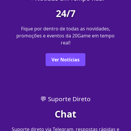
24/7
Fique por dentro de todas as novidades,
promoções e eventos da 20Game em tempo
real!
Ver Notícias
💬 Suporte Direto
Chat
Suporte direto via Telegram, respostas rápidas e