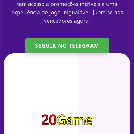
tem acesso a promoções incríveis e uma
experiência de jogo inigualável. Junte-se aos
vencedores agora!
SEGUIR NO TELEGRAM