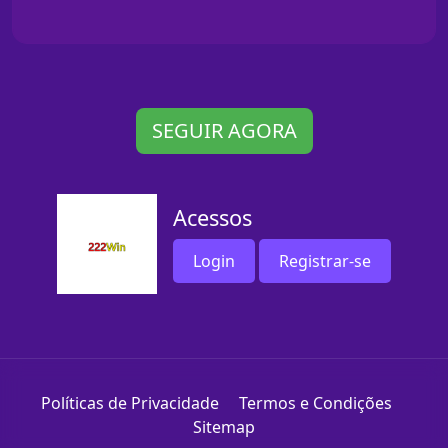
SEGUIR AGORA
Acessos
Login
Registrar-se
Políticas de Privacidade
Termos e Condições
Sitemap