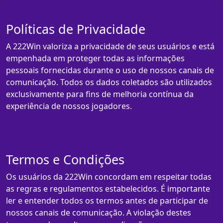
Políticas de Privacidade
A 222Win valoriza a privacidade de seus usuários e está
empenhada em proteger todas as informações
pessoais fornecidas durante o uso de nossos canais de
comunicação. Todos os dados coletados são utilizados
exclusivamente para fins de melhoria contínua da
experiência de nossos jogadores.
Termos e Condições
Os usuários da 222Win concordam em respeitar todas
as regras e regulamentos estabelecidos. É importante
ler e entender todos os termos antes de participar de
nossos canais de comunicação. A violação destes