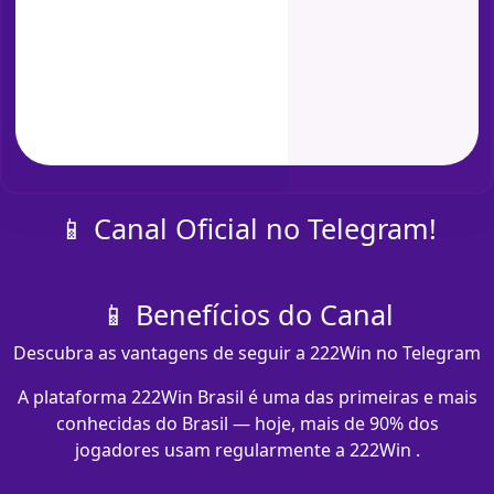
📱 Canal Oficial no Telegram!
📱 Benefícios do Canal
Descubra as vantagens de seguir a 222Win no Telegram
A plataforma 222Win Brasil é uma das primeiras e mais
conhecidas do Brasil — hoje, mais de 90% dos
jogadores usam regularmente a 222Win .