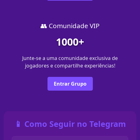
👥 Comunidade VIP
1000+
Junte-se a uma comunidade exclusiva de
jogadores e compartilhe experiências!
Entrar Grupo
📱 Como Seguir no Telegram