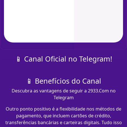
📱 Canal Oficial no Telegram!
📱 Benefícios do Canal
Descubra as vantagens de seguir a 2933.Com no
Telegram
Outro ponto positivo é a flexibilidade nos métodos de
pagamento, que incluem cartões de crédito,
transferências bancárias e carteiras digitais. Tudo isso