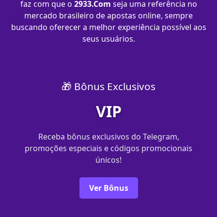
faz com que o
2933.Com
seja uma referência no
mercado brasileiro de apostas online, sempre
buscando oferecer a melhor experiência possível aos
seus usuários.
🎁 Bônus Exclusivos
VIP
Receba bônus exclusivos do Telegram,
promoções especiais e códigos promocionais
únicos!
Ver Bônus