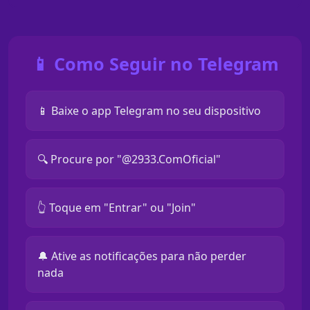
📱 Como Seguir no Telegram
📱 Baixe o app Telegram no seu dispositivo
🔍 Procure por "@2933.ComOficial"
👆 Toque em "Entrar" ou "Join"
🔔 Ative as notificações para não perder
nada