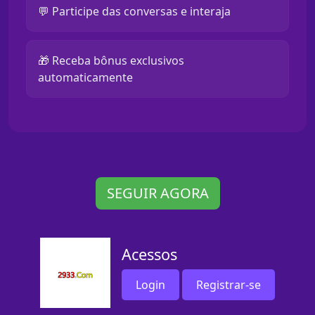
💬 Participe das conversas e interaja
🎁 Receba bônus exclusivos
automaticamente
SEGUIR AGORA
Acessos
Login
Registrar-se