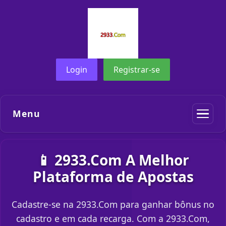
Login
Registrar-se
Menu
📱 2933.Com A Melhor
Plataforma de Apostas
Cadastre-se na 2933.Com para ganhar bônus no
cadastro e em cada recarga. Com a 2933.Com,