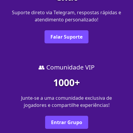
Suporte direto via Telegram, respostas rápidas e
atendimento personalizado!
Falar Suporte
👥 Comunidade VIP
1000+
Junte-se a uma comunidade exclusiva de
jogadores e compartilhe experiências!
Entrar Grupo