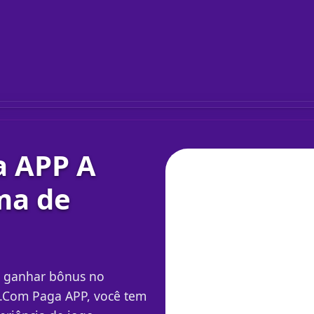
a APP A
ma de
a ganhar bônus no
N.Com Paga APP, você tem