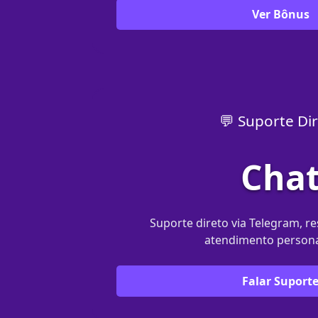
Ver Bônus
💬 Suporte Di
Cha
Suporte direto via Telegram, r
atendimento persona
Falar Suport