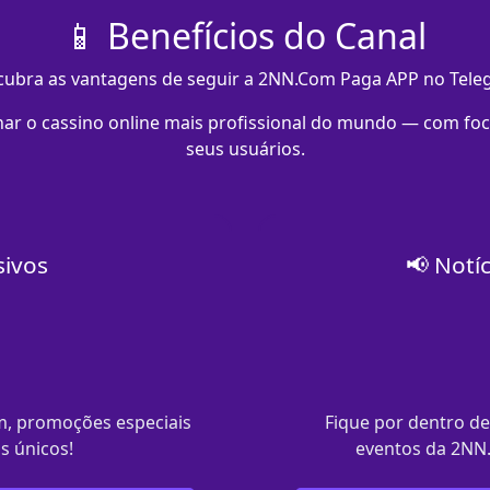
📱 Benefícios do Canal
ubra as vantagens de seguir a 2NN.Com Paga APP no Tel
r o cassino online mais profissional do mundo — com foco
seus usuários.
sivos
📢 Notí
m, promoções especiais
Fique por dentro d
s únicos!
eventos da 2NN