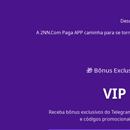
Desc
A 2NN.Com Paga APP caminha para se torna
🎁 Bônus Exclu
VIP
Receba bônus exclusivos do Telegra
e códigos promocionai