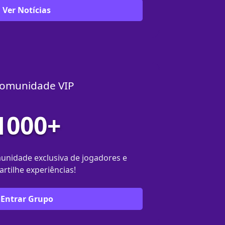
Ver Notícias
Comunidade VIP
1000+
unidade exclusiva de jogadores e
rtilhe experiências!
Entrar Grupo