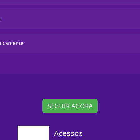
a
aticamente
SEGUIR AGORA
Acessos