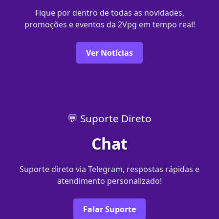
Fique por dentro de todas as novidades,
promoções e eventos da 2Vpg em tempo real!
Ver Notícias
💬 Suporte Direto
Chat
Suporte direto via Telegram, respostas rápidas e
atendimento personalizado!
Falar Suporte