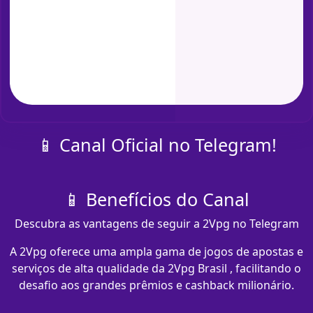
📱 Canal Oficial no Telegram!
📱 Benefícios do Canal
Descubra as vantagens de seguir a 2Vpg no Telegram
A 2Vpg oferece uma ampla gama de jogos de apostas e
serviços de alta qualidade da 2Vpg Brasil , facilitando o
desafio aos grandes prêmios e cashback milionário.