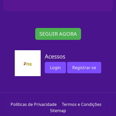
SEGUIR AGORA
Acessos
Login
Registrar-se
Políticas de Privacidade
Termos e Condições
Sitemap