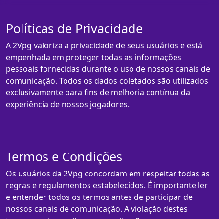
Políticas de Privacidade
A 2Vpg valoriza a privacidade de seus usuários e está
empenhada em proteger todas as informações
pessoais fornecidas durante o uso de nossos canais de
comunicação. Todos os dados coletados são utilizados
exclusivamente para fins de melhoria contínua da
experiência de nossos jogadores.
Termos e Condições
Os usuários da 2Vpg concordam em respeitar todas as
regras e regulamentos estabelecidos. É importante ler
e entender todos os termos antes de participar de
nossos canais de comunicação. A violação destes