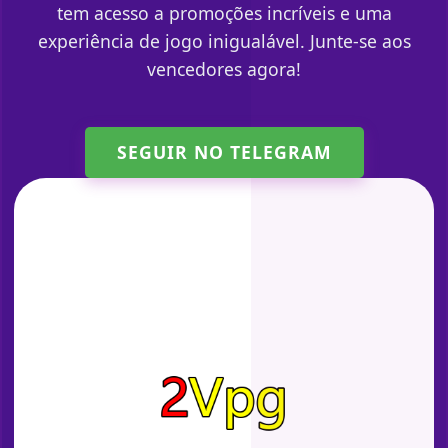
tem acesso a promoções incríveis e uma
experiência de jogo inigualável. Junte-se aos
vencedores agora!
SEGUIR NO TELEGRAM