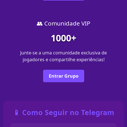
👥 Comunidade VIP
1000+
Junte-se a uma comunidade exclusiva de
jogadores e compartilhe experiências!
Entrar Grupo
📱 Como Seguir no Telegram