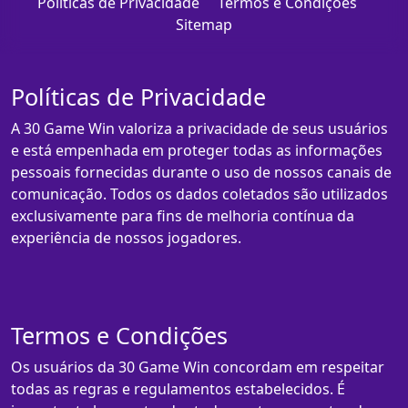
Políticas de Privacidade
Termos e Condições
Sitemap
Políticas de Privacidade
A 30 Game Win valoriza a privacidade de seus usuários
e está empenhada em proteger todas as informações
pessoais fornecidas durante o uso de nossos canais de
comunicação. Todos os dados coletados são utilizados
exclusivamente para fins de melhoria contínua da
experiência de nossos jogadores.
Termos e Condições
Os usuários da 30 Game Win concordam em respeitar
todas as regras e regulamentos estabelecidos. É