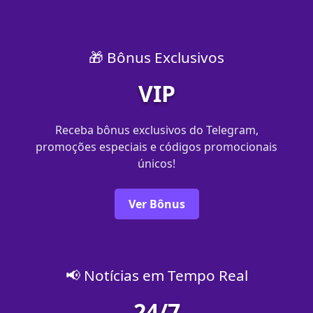
🎁 Bônus Exclusivos
VIP
Receba bônus exclusivos do Telegram,
promoções especiais e códigos promocionais
únicos!
Ver Bônus
📢 Notícias em Tempo Real
24/7