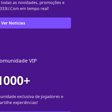
e todas as novidades, promoções e
 333U.Com em tempo real!
Ver Notícias
Comunidade VIP
1000+
unidade exclusiva de jogadores e
rtilhe experiências!