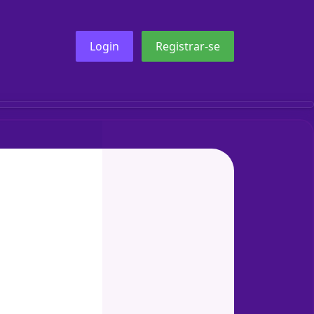
Login
Registrar-se