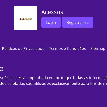
Acessos
Login
Registrar-se
Políticas de Privacidade
Termos e Condições
Sitemap
de
 usuários e está empenhada em proteger todas as informaçõ
os coletados são utilizados exclusivamente para fins de m