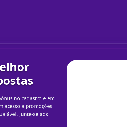
elhor
postas
bônus no cadastro e em
em acesso a promoções
ualável. Junte-se aos