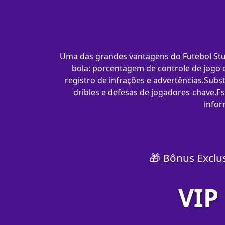
Uma das grandes vantagens do Futebol Stud
bola: porcentagem de controle de jogo d
registro de infrações e advertências.Subst
dribles e defesas de jogadores-chave.
infor
🎁 Bônus Exclu
VIP