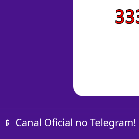
📱 Canal Oficial no Telegram!