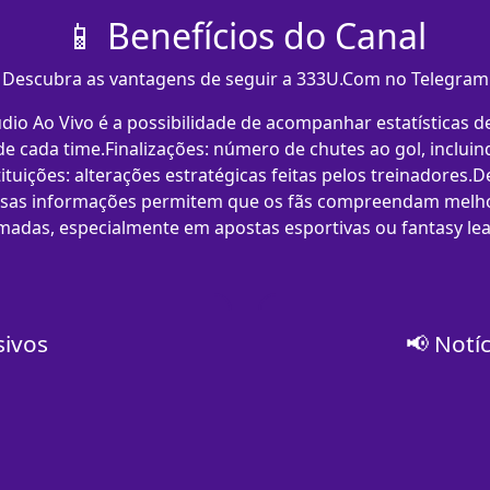
📱 Benefícios do Canal
Descubra as vantagens de seguir a 333U.Com no Telegram
io Ao Vivo é a possibilidade de acompanhar estatísticas d
e cada time.Finalizações: número de chutes ao gol, incluind
ituições: alterações estratégicas feitas pelos treinadores
Essas informações permitem que os fãs compreendam melh
madas, especialmente em apostas esportivas ou fantasy le
sivos
📢 Notí