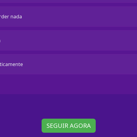
erder nada
a
aticamente
SEGUIR AGORA