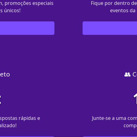
m, promoções especiais
Fique por dentro d
s únicos!
eventos da
reto
👥 
t
espostas rápidas e
Junte-se a uma com
lizado!
compa