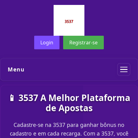
Login
Registrar-se
Menu
📱 3537 A Melhor Plataforma
de Apostas
Cadastre-se na 3537 para ganhar bônus no
cadastro e em cada recarga. Com a 3537, você