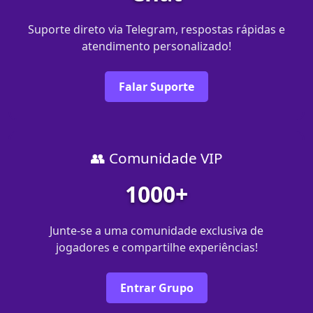
Suporte direto via Telegram, respostas rápidas e
atendimento personalizado!
Falar Suporte
👥 Comunidade VIP
1000+
Junte-se a uma comunidade exclusiva de
jogadores e compartilhe experiências!
Entrar Grupo