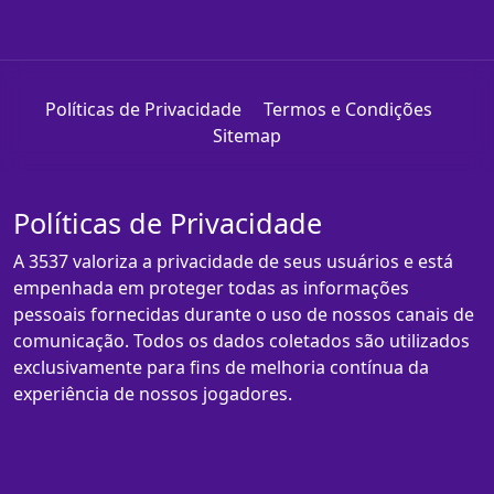
Políticas de Privacidade
Termos e Condições
Sitemap
Políticas de Privacidade
A 3537 valoriza a privacidade de seus usuários e está
empenhada em proteger todas as informações
pessoais fornecidas durante o uso de nossos canais de
comunicação. Todos os dados coletados são utilizados
exclusivamente para fins de melhoria contínua da
experiência de nossos jogadores.