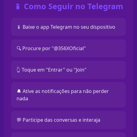
📱 Como Seguir no Telegram
📱 Baixe o app Telegram no seu dispositivo
🔍 Procure por "@356XOficial"
👆 Toque em "Entrar" ou "Join"
🔔 Ative as notificações para não perder
nada
💬 Participe das conversas e interaja