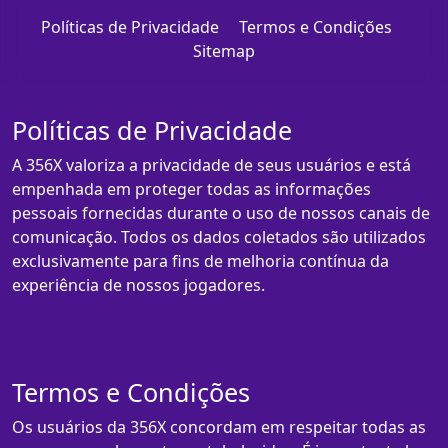
Políticas de Privacidade
Termos e Condições
Sitemap
Políticas de Privacidade
A 356X valoriza a privacidade de seus usuários e está
empenhada em proteger todas as informações
pessoais fornecidas durante o uso de nossos canais de
comunicação. Todos os dados coletados são utilizados
exclusivamente para fins de melhoria contínua da
experiência de nossos jogadores.
Termos e Condições
Os usuários da 356X concordam em respeitar todas as