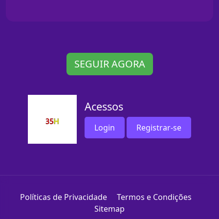
SEGUIR AGORA
Acessos
Login
Registrar-se
Políticas de Privacidade
Termos e Condições
Sitemap