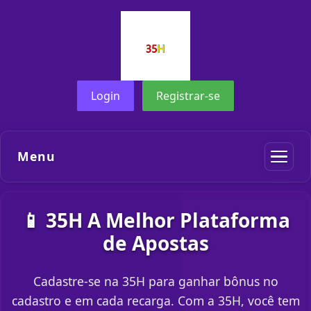
Login
Registrar-se
Menu
📱 35H A Melhor Plataforma
de Apostas
Cadastre-se na 35H para ganhar bônus no
cadastro e em cada recarga. Com a 35H, você tem