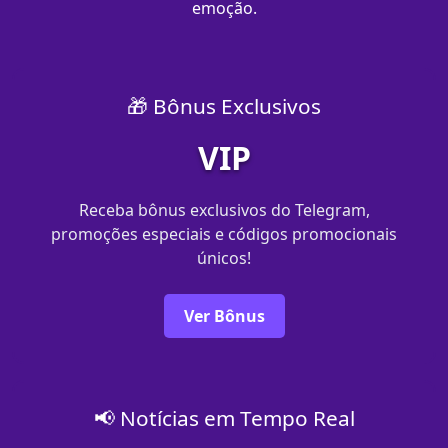
emoção.
🎁 Bônus Exclusivos
VIP
Receba bônus exclusivos do Telegram,
promoções especiais e códigos promocionais
únicos!
Ver Bônus
📢 Notícias em Tempo Real