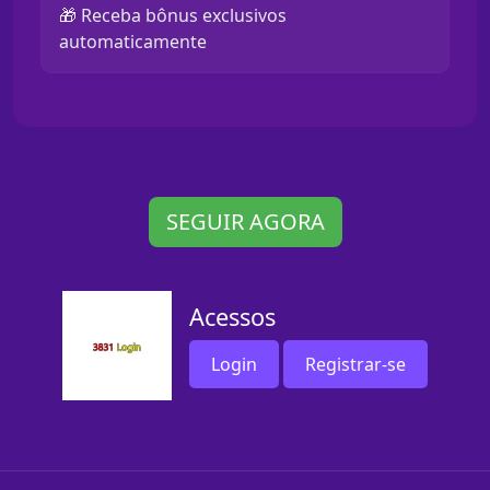
🎁 Receba bônus exclusivos
automaticamente
SEGUIR AGORA
Acessos
Login
Registrar-se