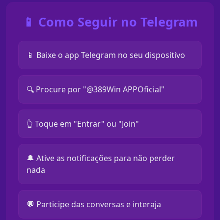
📱 Como Seguir no Telegram
📱 Baixe o app Telegram no seu dispositivo
🔍 Procure por "@389Win APPOficial"
👆 Toque em "Entrar" ou "Join"
🔔 Ative as notificações para não perder
nada
💬 Participe das conversas e interaja