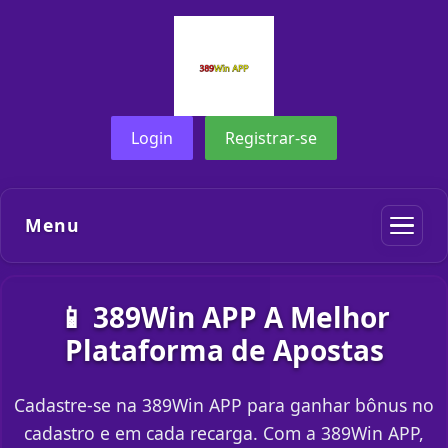
Login
Registrar-se
Menu
📱 389Win APP A Melhor
Plataforma de Apostas
Cadastre-se na 389Win APP para ganhar bônus no
cadastro e em cada recarga. Com a 389Win APP,