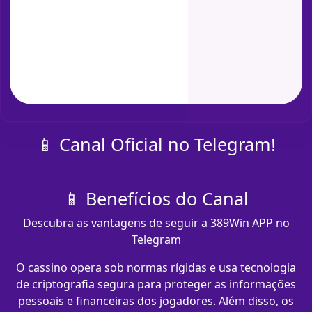
📱 Canal Oficial no Telegram!
📱 Benefícios do Canal
Descubra as vantagens de seguir a 389Win APP no
Telegram
O cassino opera sob normas rígidas e usa tecnologia
de criptografia segura para proteger as informações
pessoais e financeiras dos jogadores. Além disso, os