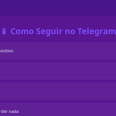
📱 Como Seguir no Telegram
ositivo
"
erder nada