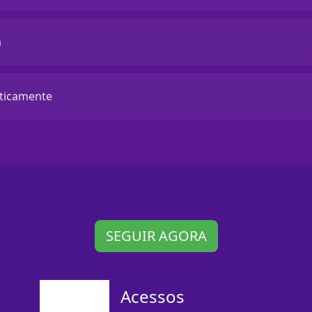
a
aticamente
SEGUIR AGORA
Acessos