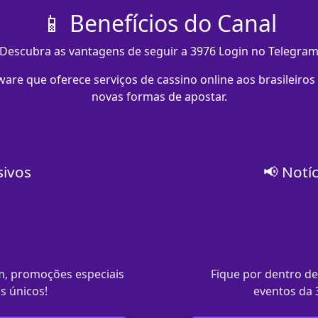
📱 Benefícios do Canal
Descubra as vantagens de seguir a 3976 Login no Telegra
ware que oferece serviços de cassino online aos brasileir
novas formas de apostar.
sivos
📢 Notí
m, promoções especiais
Fique por dentro d
s únicos!
eventos da 