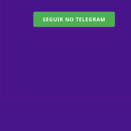
SEGUIR NO TELEGRAM