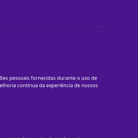
ões pessoais fornecidas durante o uso de
elhoria contínua da experiência de nossos