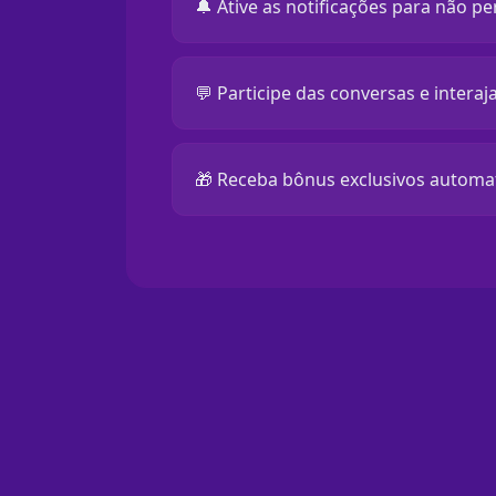
🔔 Ative as notificações para não p
💬 Participe das conversas e interaj
🎁 Receba bônus exclusivos autom