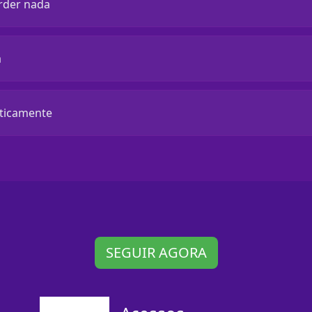
erder nada
a
aticamente
SEGUIR AGORA