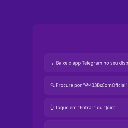
📱 Baixe o app Telegram no seu disp
🔍 Procure por "@433Br.ComOficial"
👆 Toque em "Entrar" ou "Join"