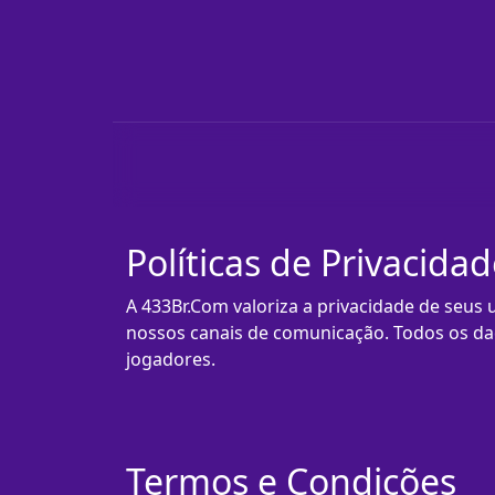
Políticas de Privacida
A 433Br.Com valoriza a privacidade de seus
nossos canais de comunicação. Todos os dad
jogadores.
Termos e Condições