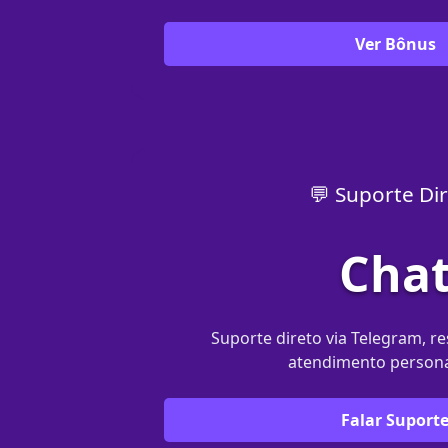
Ver Bônus
💬 Suporte Di
Cha
Suporte direto via Telegram, r
atendimento persona
Falar Suport