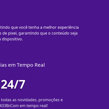
ntindo que você tenha a melhor experiência
de pixel, garantindo que o conteúdo seja
 dispositivo.
cias em Tempo Real
24/7
e todas as novidades, promoções e
 433Br.Com em tempo real!