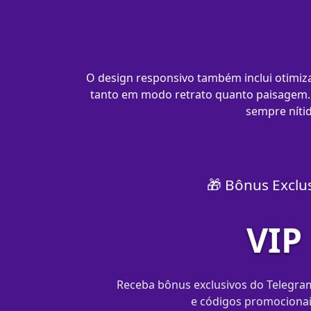
O design responsivo também inclui otimiza
tanto em modo retrato quanto paisagem. 
sempre nítid
🎁 Bônus Exclu
VIP
Receba bônus exclusivos do Telegra
e códigos promocionai