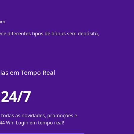
ram
ece diferentes tipos de bônus sem depósito,
cias em Tempo Real
24/7
e todas as novidades, promoções e
44 Win Login em tempo real!