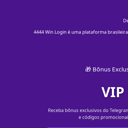
De
4444 Win Login é uma plataforma brasileira
🎁 Bônus Exclu
VIP
Receba bônus exclusivos do Telegra
e códigos promocionai