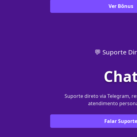
Ver Bônus
💬 Suporte Di
Cha
Suporte direto via Telegram, r
atendimento persona
Falar Suport