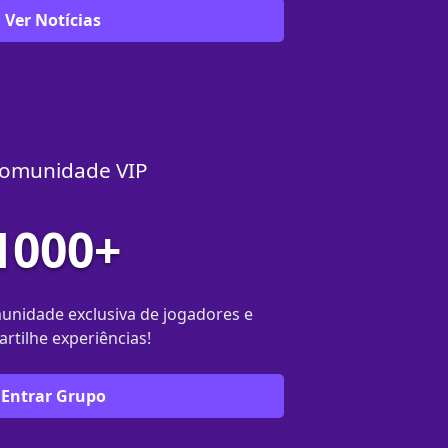
Ver Notícias
Comunidade VIP
1000+
unidade exclusiva de jogadores e
rtilhe experiências!
Entrar Grupo