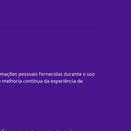
ormações pessoais fornecidas durante o uso
e melhoria contínua da experiência de