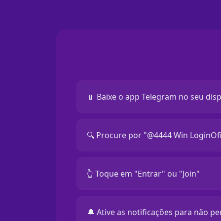
📱 Baixe o app Telegram no seu disp
🔍 Procure por "@4444 Win LoginOfi
👆 Toque em "Entrar" ou "Join"
🔔 Ative as notificações para não p