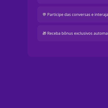
💬 Participe das conversas e interaj
🎁 Receba bônus exclusivos autom