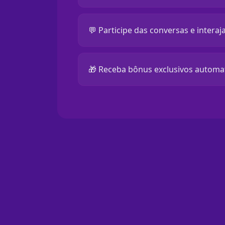
💬 Participe das conversas e interaj
🎁 Receba bônus exclusivos autom