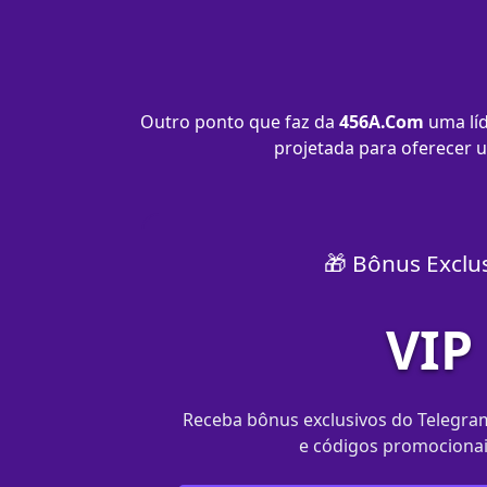
Outro ponto que faz da
456A.Com
uma líd
projetada para oferecer u
🎁 Bônus Exclu
VIP
Receba bônus exclusivos do Telegra
e códigos promocionai