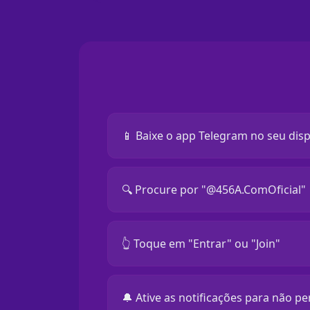
📱 Baixe o app Telegram no seu disp
🔍 Procure por "@456A.ComOficial"
👆 Toque em "Entrar" ou "Join"
🔔 Ative as notificações para não p