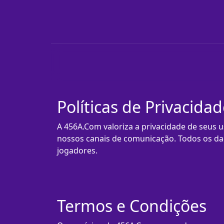
Políticas de Privacida
A 456A.Com valoriza a privacidade de seus
nossos canais de comunicação. Todos os dad
jogadores.
Termos e Condições