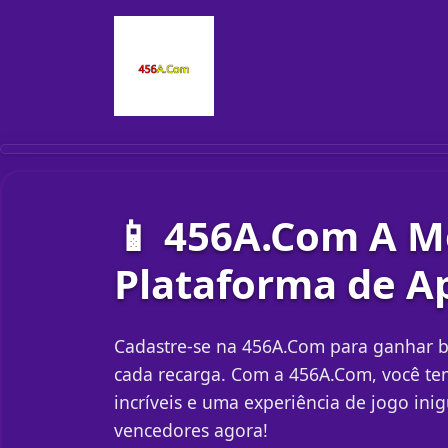
📱 456A.Com A M
Plataforma de A
Cadastre-se na 456A.Com para ganhar 
cada recarga. Com a 456A.Com, você t
incríveis e uma experiência de jogo inig
vencedores agora!