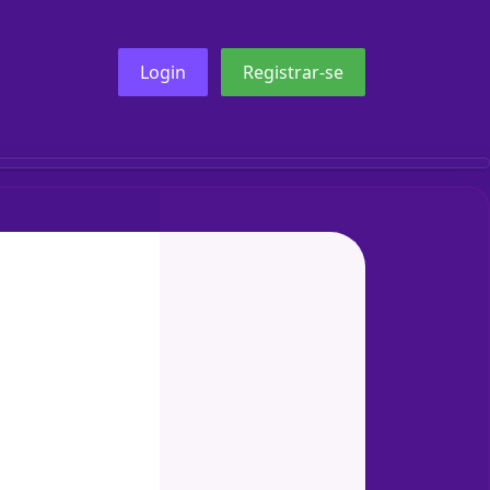
Login
Registrar-se