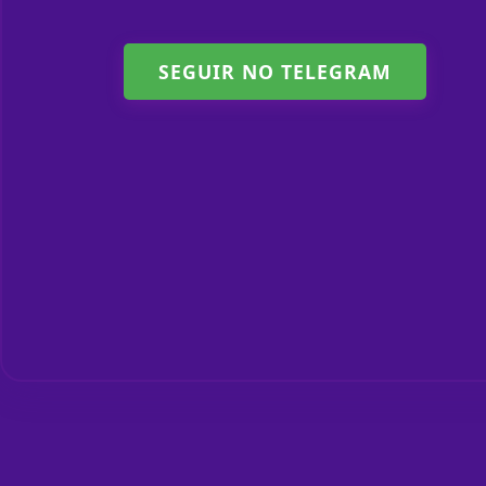
SEGUIR NO TELEGRAM