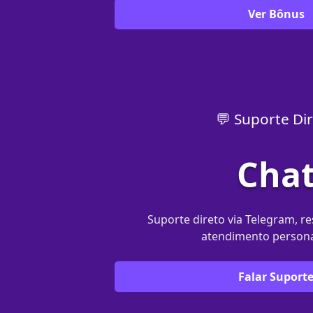
Ver Bônus
💬 Suporte Di
Cha
Suporte direto via Telegram, r
atendimento persona
Falar Suport