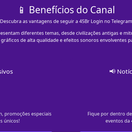
📱 Benefícios do Canal
Descubra as vantagens de seguir a 45Br Login no Telegra
esentam diferentes temas, desde civilizações antigas e mit
 gráficos de alta qualidade e efeitos sonoros envolventes p
sivos
📢 Notí
m, promoções especiais
Fique por dentro d
s únicos!
eventos da 