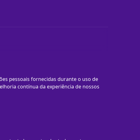
ões pessoais fornecidas durante o uso de
elhoria contínua da experiência de nossos