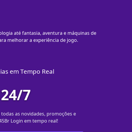
m
ologia até fantasia, aventura e máquinas de
ara melhorar a experiência de jogo.
cias em Tempo Real
24/7
e todas as novidades, promoções e
45Br Login em tempo real!