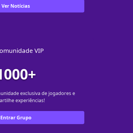
Ver Notícias
Comunidade VIP
1000+
unidade exclusiva de jogadores e
rtilhe experiências!
Entrar Grupo