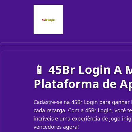
📱 45Br Login A 
Plataforma de A
Cadastre-se na 45Br Login para ganhar
cada recarga. Com a 45Br Login, você 
incríveis e uma experiência de jogo inig
vencedores agora!