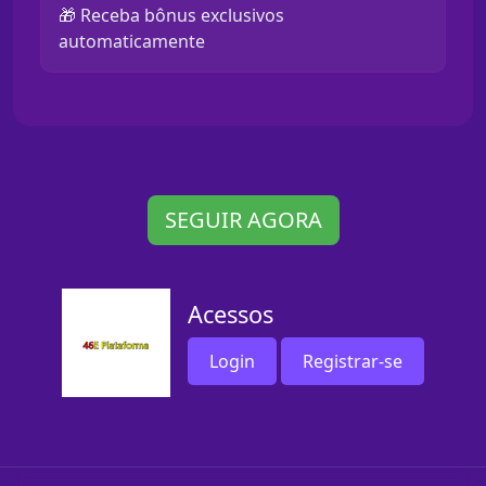
🎁 Receba bônus exclusivos
automaticamente
SEGUIR AGORA
Acessos
Login
Registrar-se