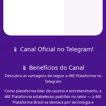
📱 Canal Oficial no Telegram!
📱 Benefícios do Canal
Descubra as vantagens de seguir a 46E Plataforma no
Telegram
Como plataforma líder de cassino e entretenimento, a
46E Plataforma estabeleceu padrões no setor — a 46E
Plataforma Brasil se destaca por tecnologia e