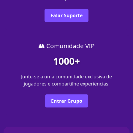
Falar Suporte
👥 Comunidade VIP
1000+
Junte-se a uma comunidade exclusiva de
jogadores e compartilhe experiências!
Entrar Grupo