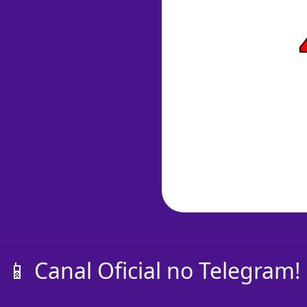
📱 Canal Oficial no Telegram!