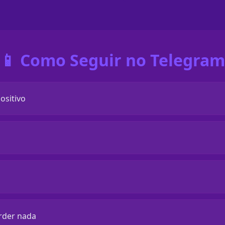
📱 Como Seguir no Telegram
ositivo
erder nada