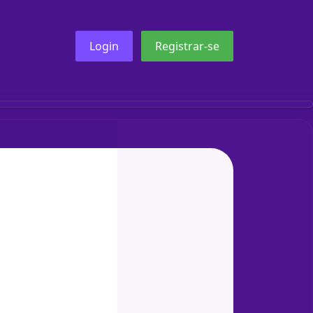
Login
Registrar-se