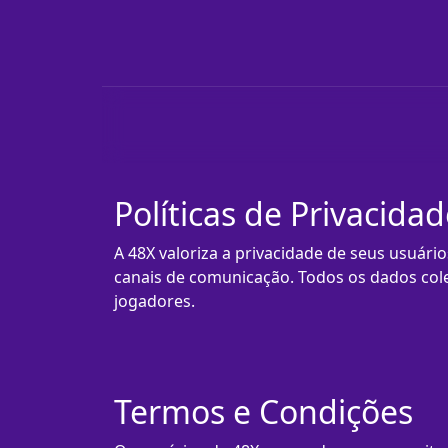
Políticas de Privacida
A 48X valoriza a privacidade de seus usuár
canais de comunicação. Todos os dados cole
jogadores.
Termos e Condições