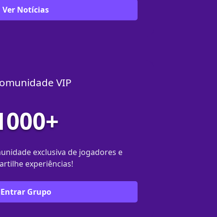
Ver Notícias
Comunidade VIP
1000+
unidade exclusiva de jogadores e
rtilhe experiências!
Entrar Grupo