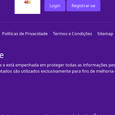
Login
Registrar-se
Políticas de Privacidade
Termos e Condições
Sitemap
de
ios e está empenhada em proteger todas as informações pe
tados são utilizados exclusivamente para fins de melhoria