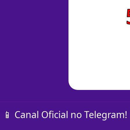
📱 Canal Oficial no Telegram!