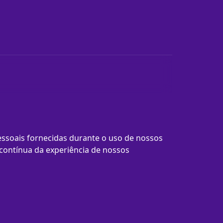
essoais fornecidas durante o uso de nossos
 contínua da experiência de nossos