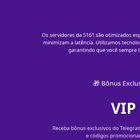
Os servidores da 5161 são otimizados es
minimizam a latência. Utilizamos tecnol
garantindo que você sempre t
🎁 Bônus Exclu
VIP
Receba bônus exclusivos do Telegra
e códigos promocionai