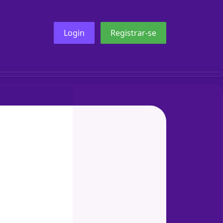
Login
Registrar-se