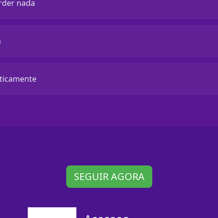
erder nada
a
aticamente
SEGUIR AGORA