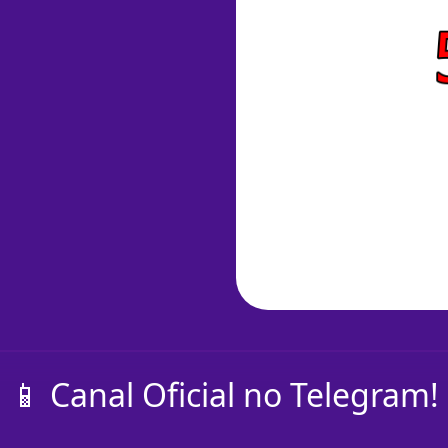
📱 Canal Oficial no Telegram!