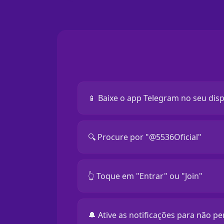
📱 Baixe o app Telegram no seu disp
🔍 Procure por "@5536Oficial"
👆 Toque em "Entrar" ou "Join"
🔔 Ative as notificações para não p