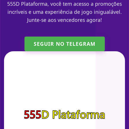
555D Plataforma, você tem acesso a promoções
incríveis e uma experiência de jogo inigualável.
Junte-se aos vencedores agora!
SEGUIR NO TELEGRAM