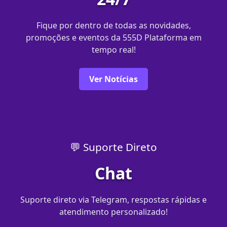
Fique por dentro de todas as novidades,
promoções e eventos da 555D Plataforma em
tempo real!
Ver Notícias
💬 Suporte Direto
Chat
Suporte direto via Telegram, respostas rápidas e
atendimento personalizado!