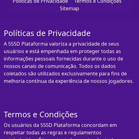
Políticas de Privacidade
Termos e Condições
Sitemap
Políticas de Privacidade
A 555D Plataforma valoriza a privacidade de seus
usuários e está empenhada em proteger todas as
informações pessoais fornecidas durante o uso de
nossos canais de comunicação. Todos os dados
coletados são utilizados exclusivamente para fins de
melhoria contínua da experiência de nossos jogadores.
Termos e Condições
Os usuários da 555D Plataforma concordam em
respeitar todas as regras e regulamentos