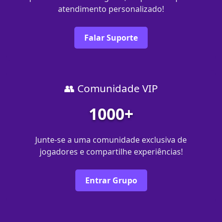
atendimento personalizado!
Falar Suporte
👥 Comunidade VIP
1000+
Junte-se a uma comunidade exclusiva de
jogadores e compartilhe experiências!
Entrar Grupo