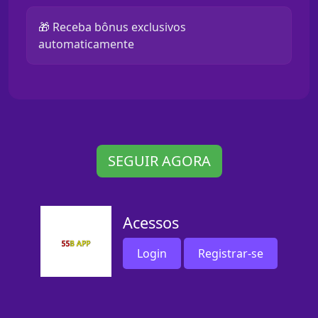
🎁 Receba bônus exclusivos
automaticamente
SEGUIR AGORA
Acessos
Login
Registrar-se