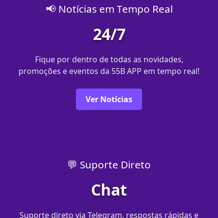
📢 Notícias em Tempo Real
24/7
Fique por dentro de todas as novidades,
promoções e eventos da 55B APP em tempo real!
Ver Notícias
💬 Suporte Direto
Chat
Suporte direto via Telegram, respostas rápidas e