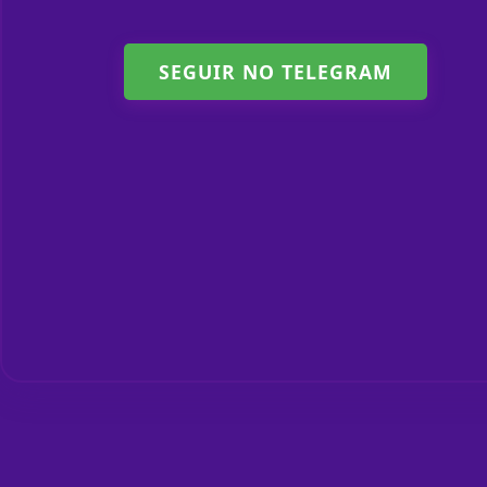
SEGUIR NO TELEGRAM