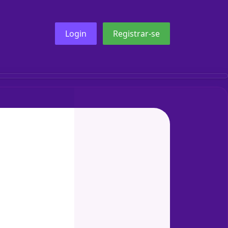
Login
Registrar-se