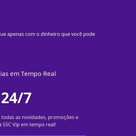
ogue apenas com o dinheiro que você pode
cias em Tempo Real
24/7
e todas as novidades, promoções e
a 55C Vip em tempo real!