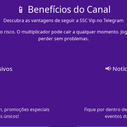
📱 Benefícios do Canal
Descubra as vantagens de seguir a 55C Vip no Telegram
lto risco. O multiplicador pode cair a qualquer momento. J
perder sem problemas.
sivos
📢 Notí
m, promoções especiais
Fique por dentro d
s únicos!
eventos d