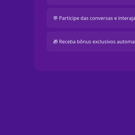
💬 Participe das conversas e interaj
🎁 Receba bônus exclusivos autom