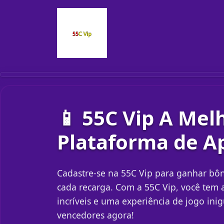
📱 55C Vip A Mel
Plataforma de A
Cadastre-se na 55C Vip para ganhar bô
cada recarga. Com a 55C Vip, você tem
incríveis e uma experiência de jogo inig
vencedores agora!