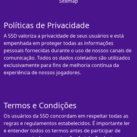
Sitemap
Políticas de Privacidade
A 55D valoriza a privacidade de seus usuários e está
empenhada em proteger todas as informações
pessoais fornecidas durante o uso de nossos canais de
comunicação. Todos os dados coletados são utilizados
exclusivamente para fins de melhoria contínua da
experiência de nossos jogadores.
Termos e Condições
Os usuários da 55D concordam em respeitar todas as
regras e regulamentos estabelecidos. É importante ler
e entender todos os termos antes de participar de