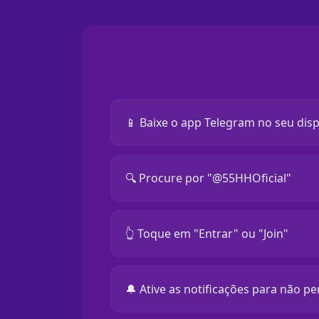
📱 Baixe o app Telegram no seu disp
🔍 Procure por "@55HHOficial"
👆 Toque em "Entrar" ou "Join"
🔔 Ative as notificações para não p