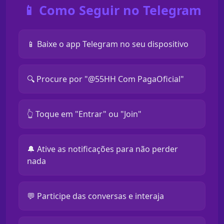
📱 Como Seguir no Telegram
📱 Baixe o app Telegram no seu dispositivo
🔍 Procure por "@55HH Com PagaOficial"
👆 Toque em "Entrar" ou "Join"
🔔 Ative as notificações para não perder
nada
💬 Participe das conversas e interaja