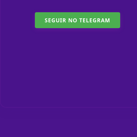
SEGUIR NO TELEGRAM