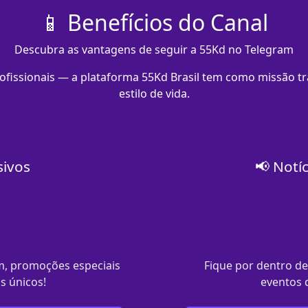
📱 Benefícios do Canal
Descubra as vantagens de seguir a 55Kd no Telegram
rofissionais — a plataforma 55Kd Brasil tem como missão
estilo de vida.
sivos
📢 Notí
m, promoções especiais
Fique por dentro d
s únicos!
eventos 