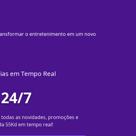
 transformar o entretenimento em um novo
cias em Tempo Real
24/7
e todas as novidades, promoções e
da 55Kd em tempo real!