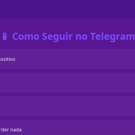
📱 Como Seguir no Telegram
ositivo
erder nada