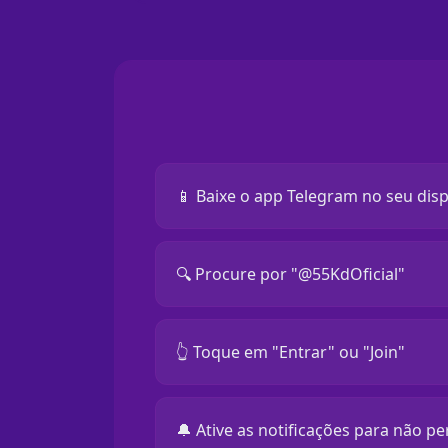
📱 Baixe o app Telegram no seu disp
🔍 Procure por "@55KdOficial"
👆 Toque em "Entrar" ou "Join"
🔔 Ative as notificações para não p