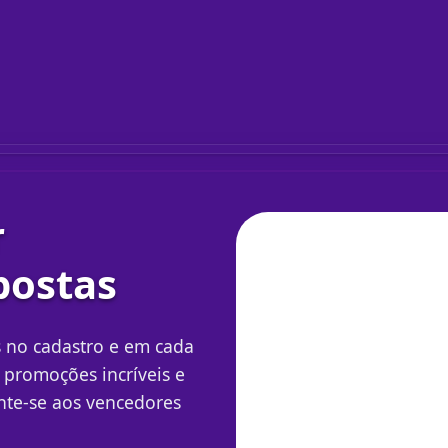
r
postas
 no cadastro e em cada
 promoções incríveis e
unte-se aos vencedores