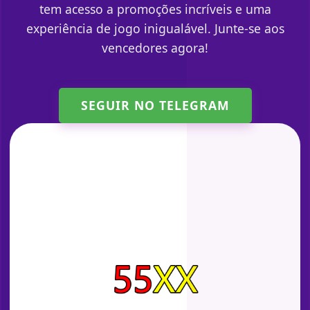
tem acesso a promoções incríveis e uma
experiência de jogo inigualável. Junte-se aos
vencedores agora!
SEGUIR NO TELEGRAM