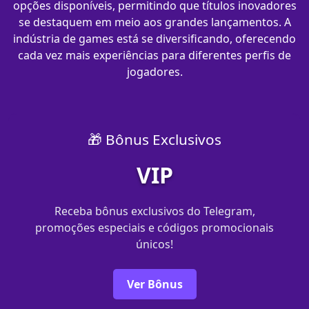
opções disponíveis, permitindo que títulos inovadores
se destaquem em meio aos grandes lançamentos. A
indústria de games está se diversificando, oferecendo
cada vez mais experiências para diferentes perfis de
jogadores.
🎁 Bônus Exclusivos
VIP
Receba bônus exclusivos do Telegram,
promoções especiais e códigos promocionais
únicos!
Ver Bônus