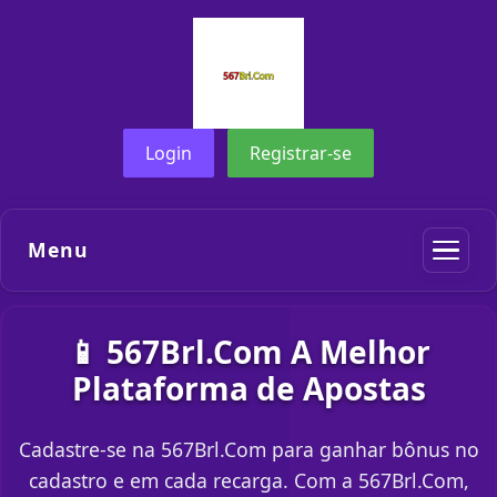
Login
Registrar-se
Menu
📱 567Brl.Com A Melhor
Plataforma de Apostas
Cadastre-se na 567Brl.Com para ganhar bônus no
cadastro e em cada recarga. Com a 567Brl.Com,