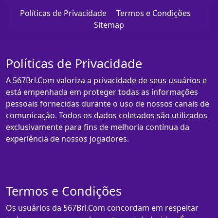
Políticas de Privacidade
Termos e Condições
Sitemap
Políticas de Privacidade
A 567Brl.Com valoriza a privacidade de seus usuários e
está empenhada em proteger todas as informações
pessoais fornecidas durante o uso de nossos canais de
comunicação. Todos os dados coletados são utilizados
exclusivamente para fins de melhoria contínua da
experiência de nossos jogadores.
Termos e Condições
Os usuários da 567Brl.Com concordam em respeitar