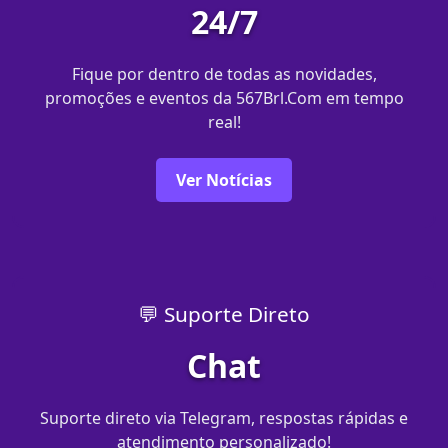
24/7
Fique por dentro de todas as novidades,
promoções e eventos da 567Brl.Com em tempo
real!
Ver Notícias
💬 Suporte Direto
Chat
Suporte direto via Telegram, respostas rápidas e
atendimento personalizado!