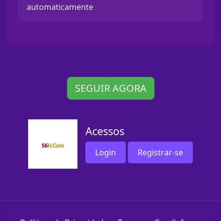
automaticamente
SEGUIR AGORA
Acessos
Login
Registrar-se