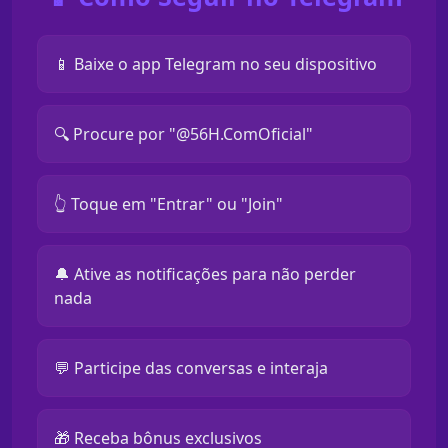
📱 Baixe o app Telegram no seu dispositivo
🔍 Procure por "@56H.ComOficial"
👆 Toque em "Entrar" ou "Join"
🔔 Ative as notificações para não perder
nada
💬 Participe das conversas e interaja
🎁 Receba bônus exclusivos