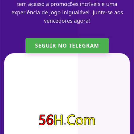
tem acesso a promoções incríveis e uma
experiência de jogo inigualável. Junte-se aos
vencedores agora!
SEGUIR NO TELEGRAM