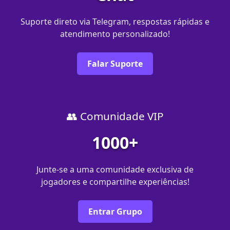
Suporte direto via Telegram, respostas rápidas e
atendimento personalizado!
Falar Suporte
👥 Comunidade VIP
1000+
Junte-se a uma comunidade exclusiva de
jogadores e compartilhe experiências!
Entrar Grupo