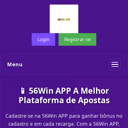
Login
Registrar-se
Menu
📱 56Win APP A Melhor
Plataforma de Apostas
Cadastre-se na 56Win APP para ganhar bônus no
cadastro e em cada recarga. Com a 56Win APP,