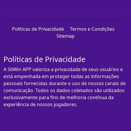
Políticas de Privacidade
Termos e Condições
Sitemap
Políticas de Privacidade
A 56Win APP valoriza a privacidade de seus usuários e
está empenhada em proteger todas as informações
pessoais fornecidas durante o uso de nossos canais de
comunicação. Todos os dados coletados são utilizados
exclusivamente para fins de melhoria contínua da
experiência de nossos jogadores.