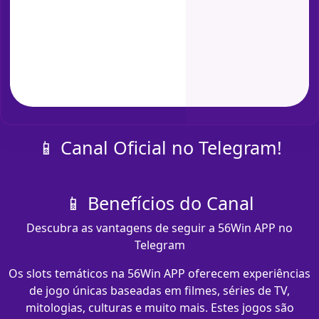
📱 Canal Oficial no Telegram!
📱 Benefícios do Canal
Descubra as vantagens de seguir a 56Win APP no
Telegram
Os slots temáticos na 56Win APP oferecem experiências
de jogo únicas baseadas em filmes, séries de TV,
mitologias, culturas e muito mais. Estes jogos são