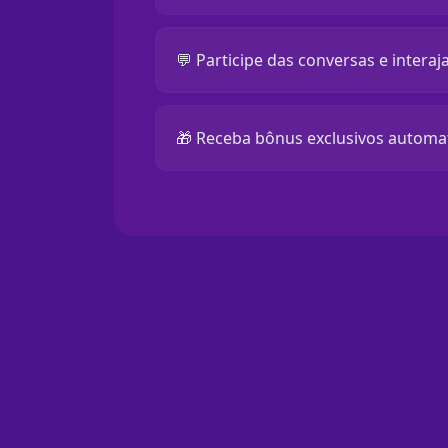
💬 Participe das conversas e interaj
🎁 Receba bônus exclusivos autom