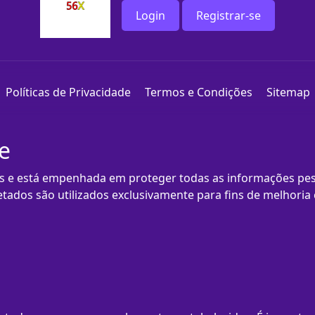
Login
Registrar-se
Políticas de Privacidade
Termos e Condições
Sitemap
de
ios e está empenhada em proteger todas as informações pe
tados são utilizados exclusivamente para fins de melhoria