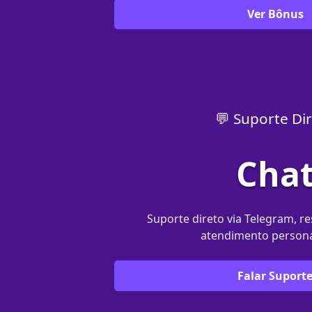
Ver Bônus
💬 Suporte Di
Cha
Suporte direto via Telegram, r
atendimento persona
Falar Suport