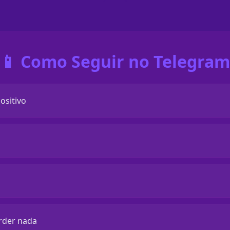
📱 Como Seguir no Telegram
ositivo
erder nada