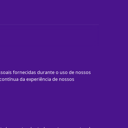
ssoais fornecidas durante o uso de nossos
 contínua da experiência de nossos