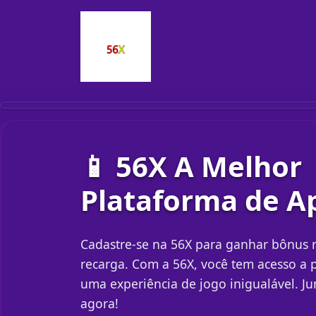
📱 56X A Melhor
Plataforma de A
Cadastre-se na 56X para ganhar bônus 
recarga. Com a 56X, você tem acesso a 
uma experiência de jogo inigualável. J
agora!