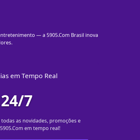
ntretenimento — a 5905.Com Brasil inova
dores.
cias em Tempo Real
24/7
e todas as novidades, promoções e
 5905.Com em tempo real!