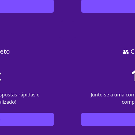
reto
👥 
t
espostas rápidas e
Junte-se a uma com
lizado!
compa
e