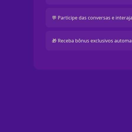
💬 Participe das conversas e interaj
🎁 Receba bônus exclusivos autom