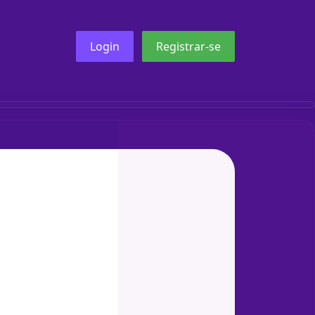
Login
Registrar-se