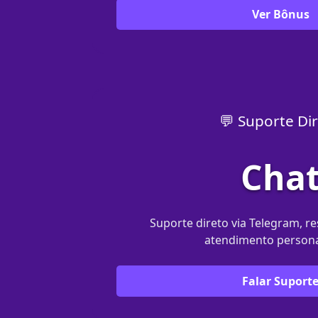
Ver Bônus
💬 Suporte Di
Cha
Suporte direto via Telegram, r
atendimento persona
Falar Suport