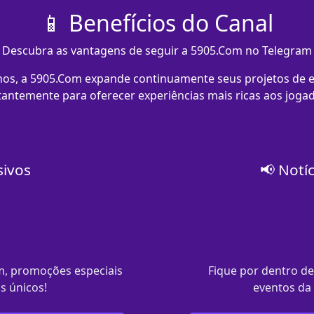
📱 Benefícios do Canal
Descubra as vantagens de seguir a 5905.Com no Telegram
os, a 5905.Com expande continuamente seus projetos de e
antemente para oferecer experiências mais ricas aos joga
sivos
📢 Notí
m, promoções especiais
Fique por dentro d
s únicos!
eventos da