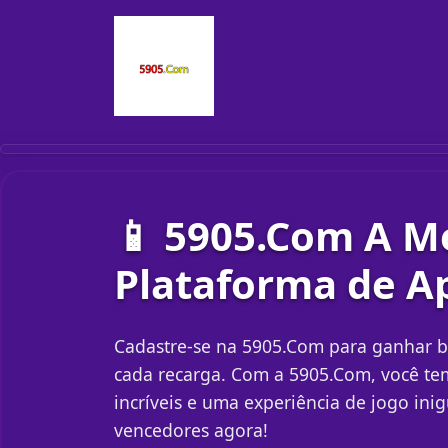
📱 5905.Com A M
Plataforma de A
Cadastre-se na 5905.Com para ganhar 
cada recarga. Com a 5905.Com, você t
incríveis e uma experiência de jogo inig
vencedores agora!