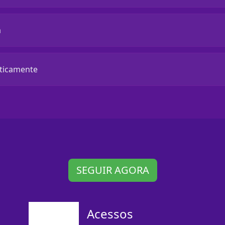
a
aticamente
SEGUIR AGORA
Acessos