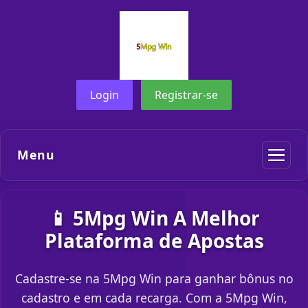
Login
Registrar-se
Menu
📱 5Mpg Win A Melhor
Plataforma de Apostas
Cadastre-se na 5Mpg Win para ganhar bônus no
cadastro e em cada recarga. Com a 5Mpg Win,