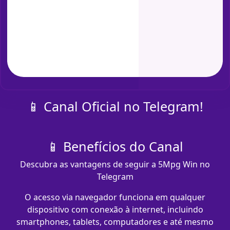
📱 Canal Oficial no Telegram!
📱 Benefícios do Canal
Descubra as vantagens de seguir a 5Mpg Win no
Telegram
O acesso via navegador funciona em qualquer
dispositivo com conexão à internet, incluindo
smartphones, tablets, computadores e até mesmo