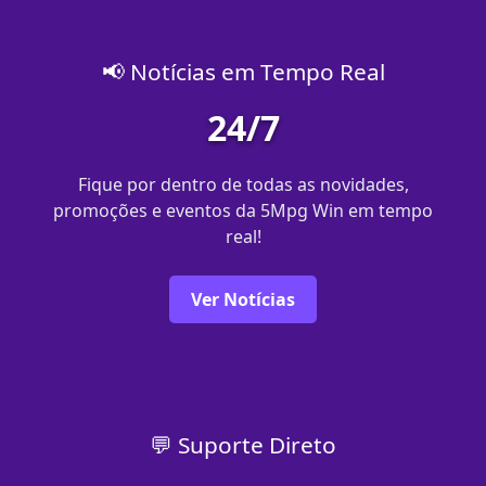
📢 Notícias em Tempo Real
24/7
Fique por dentro de todas as novidades,
promoções e eventos da 5Mpg Win em tempo
real!
Ver Notícias
💬 Suporte Direto