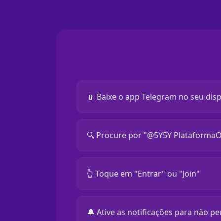
📱 Baixe o app Telegram no seu disp
🔍 Procure por "@5Y5Y PlataformaOf
👆 Toque em "Entrar" ou "Join"
🔔 Ative as notificações para não p