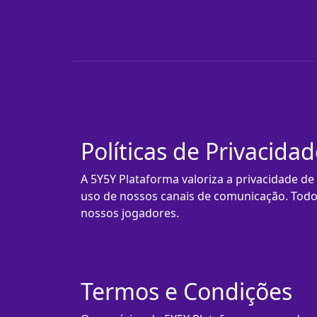
Políticas de Privacida
A 5Y5Y Plataforma valoriza a privacidade d
uso de nossos canais de comunicação. Todos
nossos jogadores.
Termos e Condições