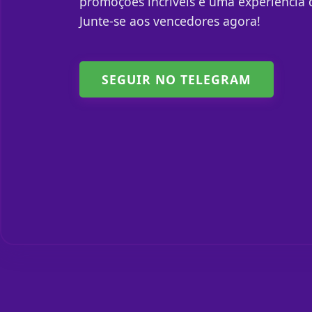
promoções incríveis e uma experiência d
Junte-se aos vencedores agora!
SEGUIR NO TELEGRAM