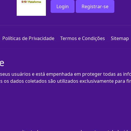
Login
Registrar-se
Políticas de Privacidade
Termos e Condições
Sitemap
de
e seus usuários e está empenhada em proteger todas as in
 os dados coletados são utilizados exclusivamente para fi