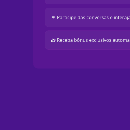
💬 Participe das conversas e interaj
🎁 Receba bônus exclusivos autom