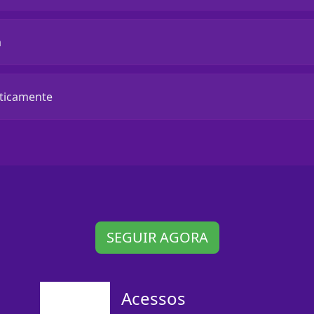
a
aticamente
SEGUIR AGORA
Acessos