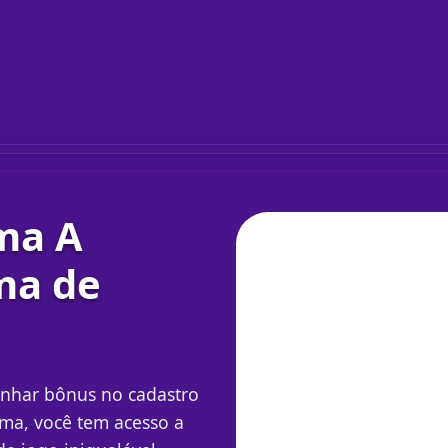
ma A
ma de
anhar bônus no cadastro
ma, você tem acesso a